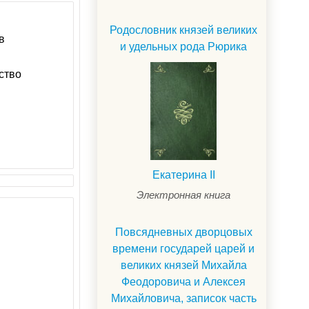
Родословник князей великих
в
и удельных рода Рюрика
ство
Екатерина II
Электронная книга
Повсядневных дворцовых
времени государей царей и
великих князей Михайла
Феодоровича и Алексея
Михайловича, записок часть