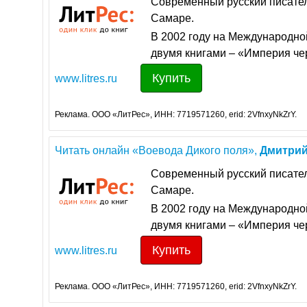
Современный русский писате
Самаре.
В 2002 году на Международн
двумя книгами – «Империя че
Купить
www.litres.ru
Реклама. ООО «ЛитРес», ИНН: 7719571260, erid: 2VfnxyNkZrY.
Читать онлайн «Воевода Дикого поля»,
Дмитри
Современный русский писате
Самаре.
В 2002 году на Международн
двумя книгами – «Империя че
Купить
www.litres.ru
Реклама. ООО «ЛитРес», ИНН: 7719571260, erid: 2VfnxyNkZrY.