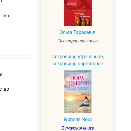
в
ство
Ольга Тарасевич
Электронная книга
Сокровище утраченное,
сокровище обретенное
в
ство
Roberts Nora
Бумажная книга