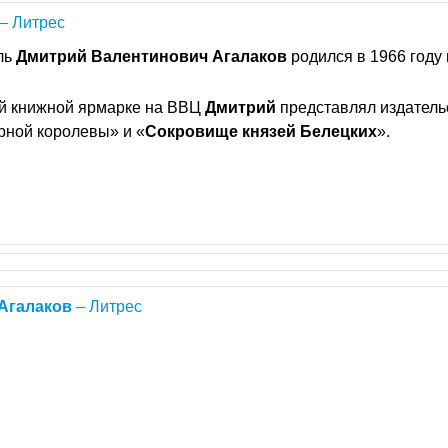
– Литрес
ль
Дмитрий
Валентинович
Агалаков
родился в 1966 году 
ой книжной ярмарке на ВВЦ
Дмитрий
представлял издатель
рной королевы» и «
Сокровище
князей
Белецких
».
Агалаков
– Литрес