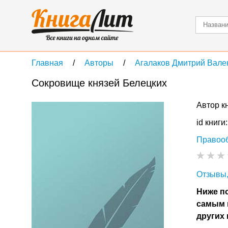
Главная
Авторы
Агалаков Дмитрий Вале
Сокровище князей Белецких
Автор к
id книги
Правоо
Отзывы,
Ниже по
самым 
других 