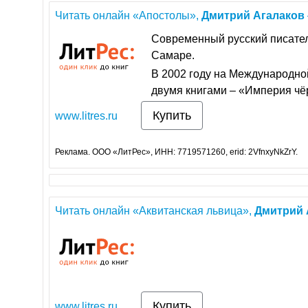
Читать онлайн «Апостолы»,
Дмитрий
Агалаков
Современный русский писате
Самаре.
В 2002 году на Международн
двумя книгами – «Империя чё
Купить
www.litres.ru
Реклама. ООО «ЛитРес», ИНН: 7719571260, erid: 2VfnxyNkZrY.
Читать онлайн «Аквитанская львица»,
Дмитрий
Купить
www.litres.ru