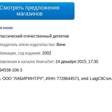
Смотреть предложения
магазинов
я книга
лассический отечественный детектив
ладатель и/или издательство:
Вече
бликации, год издания:
2002
бавления в каталог КнигаЛит:
24 декабря 2015, 17:30
-94538-106-3
. ООО "ЛАБИРИНТ.РУ", ИНН: 7728644571, erid: LatgC8Csm