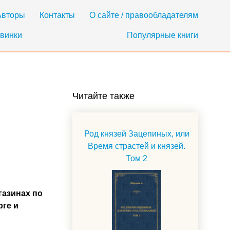
Авторы
Контакты
О сайте / правообладателям
винки
Популярные книги
Читайте также
Род князей Зацепиных, или
Время страстей и князей.
Том 2
газинах по
рге и