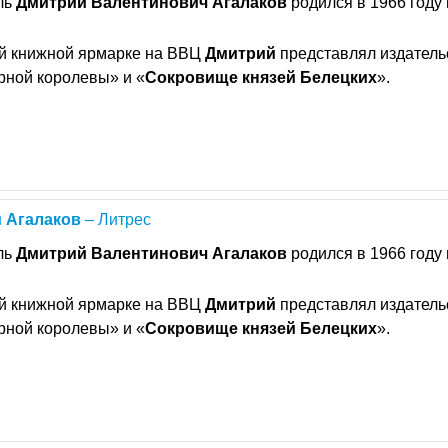
ль
Дмитрий
Валентинович
Агалаков
родился в 1966 году 
ой книжной ярмарке на ВВЦ
Дмитрий
представлял издатель
рной королевы» и «
Сокровище
князей
Белецких
».
й
Агалаков
– Литрес
ль
Дмитрий
Валентинович
Агалаков
родился в 1966 году 
ой книжной ярмарке на ВВЦ
Дмитрий
представлял издатель
рной королевы» и «
Сокровище
князей
Белецких
».