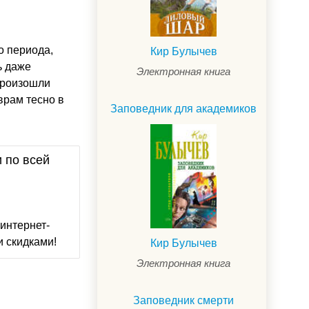
о периода,
Кир Булычев
ь даже
Электронная книга
 произошли
врам тесно в
Заповедник для академиков
и по всей
интернет-
и скидками!
Кир Булычев
Электронная книга
Заповедник смерти