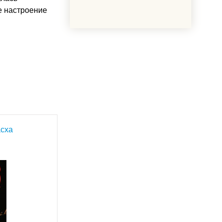
е настроение
сха