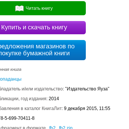
Читать книгу
Купить и скачать книгу
редложения магазинов по
покупке бумажной книги
нная книга
опаданцы
ладатель и/или издательство:
"Издательство Яуза"
бликации, год издания:
2014
бавления в каталог КнигаЛит:
9 декабря 2015, 11:55
8-5-699-70411-8
 фрагмент в формате
fb2
fb2.zip