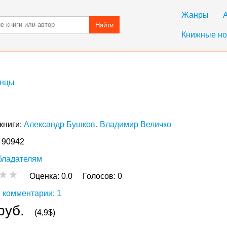
Жанры
Найти
Книжные но
нцы
книги:
Александр Бушков
Владимир Величко
: 90942
бладателям
Оценка:
0.0
Голосов:
0
 комментарии: 1
руб.
(4,9$)