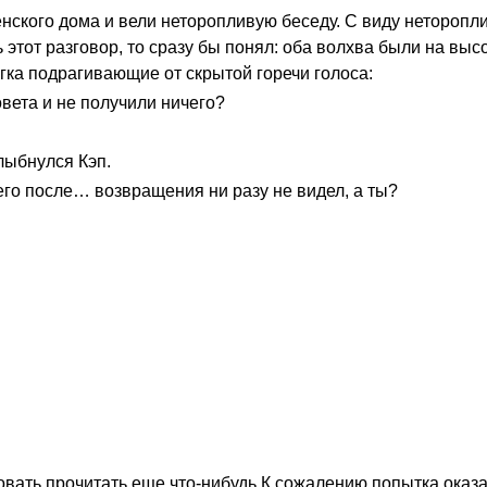
нского дома и вели неторопливую беседу. С виду неторопли
этот разговор, то сразу бы понял: оба волхва были на выс
гка подрагивающие от скрытой горечи голоса:
вета и не получили ничего?
улыбнулся Кэп.
 его после… возвращения ни разу не видел, а ты?
ать прочитать еще что-нибудь.К сожалению попытка оказ