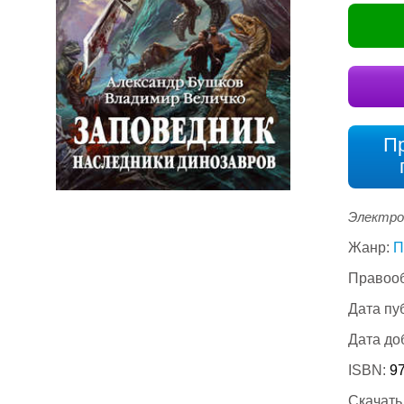
П
Электро
Жанр:
П
Правооб
Дата пу
Дата до
ISBN:
97
Скачать