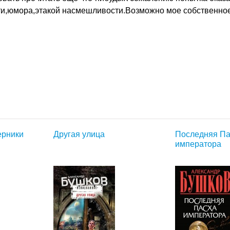
ти,юмора,этакой насмешливости.Возможно мое собственно
ерники
Другая улица
Последняя Па
императора