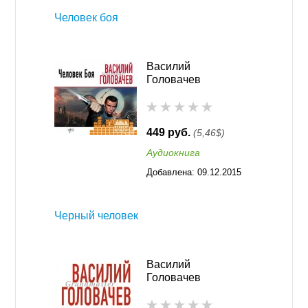
поклонники писателя часто говорят ему, что с
Человек боя
нетерпением ждут продолжения тех или иных серий.
Биография
Василий
Головачев
Родился Василий Головачев в 1948 году в городе
Жуковка. Учился в радиотехническом институте в
Рязани. Сразу после учебы ушел служить на Дальний
449 руб.
(5,46$)
Восток. Отслужив в армии, перебрался в
Аудиокнига
Днепропетровск, где 15 лет работал в институте
«Металлургавтоматика», но затем уволился и стал
Добавлена:
09.12.2015
писать художественную литературу. Первая книга
11:55
автора вышла в 1979 году, а в 1983 году его приняли
Черный человек
в Союз писателей России и Украины. Сегодня скачать
книги Василия Головачева в fb2, txt, epub, pdf
форматах вы легко можете на нашем сайте КнигаЛит.
Василий
Также наши пользователи могут читать
Головачев
представленные в каталоге лучшие мировые
произведения онлайн совершенно бесплатно.