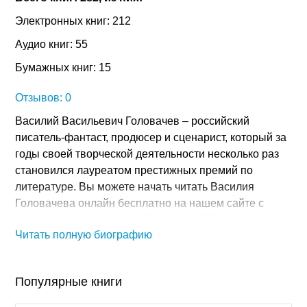
Электронных книг: 212
Аудио книг: 55
Бумажных книг: 15
Отзывов: 0
Василий Васильевич Головачев – российский
писатель-фантаст, продюсер и сценарист, который за
годы своей творческой деятельности несколько раз
становился лауреатом престижных премий по
литературе. Вы можете начать читать Василия
Головачева онлайн бесплатно на нашем сайте с
таких его работ, как: «СМЕРШ», «СМЕРШ 2», «Не
Читать полную биографию
русские идут», «Шанс на независимость»,
«Перехватчик». Эти и другие лучшие произведения
автора читаются залпом, и после их прочтения
Популярные книги
читателям становится тяжело расставаться с
полюбившимися героями. В своих отзывах