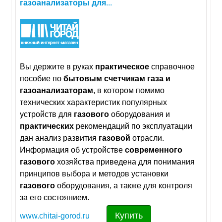
газоанализаторы
для
...
Вы держите в руках
практическое
справочное
пособие по
бытовым
счетчикам
газа
и
газоанализаторам
, в котором помимо
технических характеристик популярных
устройств для
газового
оборудования и
практических
рекомендаций по эксплуатации
дан анализ развития
газовой
отрасли.
Информация об устройстве
современного
газового
хозяйства приведена для понимания
принципов выбора и методов установки
газового
оборудования, а также для контроля
за его состоянием.
Купить
www.chitai-gorod.ru