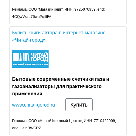
Реклама. ООО "Магазин книг", ИНН: 9725076959, erid:
4CQwVszL76wuPqttfFA.
Купить книги автора в интернет-магазине
«Читай-город»
Бытовые
современные
счетчики
газа
и
газоанализаторы
для
практического
применения
.
Купить
www.chitai-gorod.ru
Реклама. ООО «Новый Книжный Центр», ИНН: 7710422909,
erid: LatgBWGRZ.