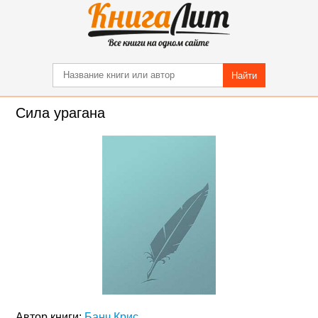
Найти
Сила урагана
Автор книги:
Банч Крис