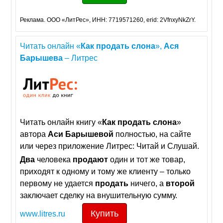
Реклама. ООО «ЛитРес», ИНН: 7719571260, erid: 2VfnxyNkZrY.
Читать онлайн «
Как
продать
слона
»,
Ася
Барышева
– Литрес
Читать онлайн книгу «
Как
продать
слона
»
автора
Аси
Барышевой
полностью, на сайте
или через приложение Литрес: Читай и Слушай.
Два
человека
продают
один и тот же товар,
приходят к одному и тому же клиенту – только
первому не удается
продать
ничего, а
второй
заключает сделку на внушительную сумму.
Купить
www.litres.ru