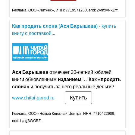
Реклама. ООО «ЛитРес», ИНН: 7719571260, erid: 2VfnxyNkZrY.
Как
продать
слона
(
Ася
Барышева
) - купить
книгу с доставкой...
Ася
Барышева
отмечает 20-летний юбилей
книги обновленным
изданием
! . .
Как
«
продать
слона
» и получить за него реальные деньги?
Купить
www.chitai-gorod.ru
Реклама. ООО «Новый Книжный Центр», ИНН: 7710422909,
erid: LatgBWGRZ.