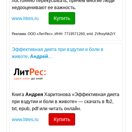
постоянно перекусывать, причем многие люди
недооценивают ее важность.
Купить
www.litres.ru
Реклама. ООО «ЛитРес», ИНН: 7719571260, erid: 2VfnxyNkZrY.
Эффективная диета при вздутии и боли в
животе,
Андрей
...
Книга
Андрея
Харитонова «Эффективная диета
при вздутии и боли в животе» — скачать в fb2,
txt, epub, pdf или читать онлайн.
Купить
www.litres.ru