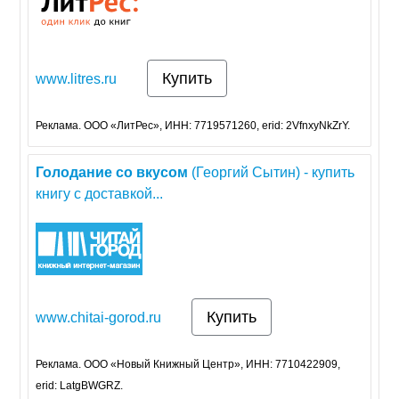
Купить
www.litres.ru
Реклама. ООО «ЛитРес», ИНН: 7719571260, erid: 2VfnxyNkZrY.
Голодание
со
вкусом
(Георгий Сытин) - купить
книгу с доставкой...
Купить
www.chitai-gorod.ru
Реклама. ООО «Новый Книжный Центр», ИНН: 7710422909,
erid: LatgBWGRZ.