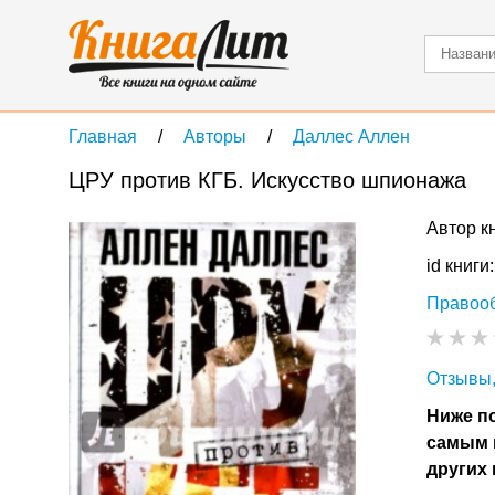
Главная
Авторы
Даллес Аллен
ЦРУ против КГБ. Искусство шпионажа
Автор к
id книги
Правоо
Отзывы,
Ниже по
самым 
других 