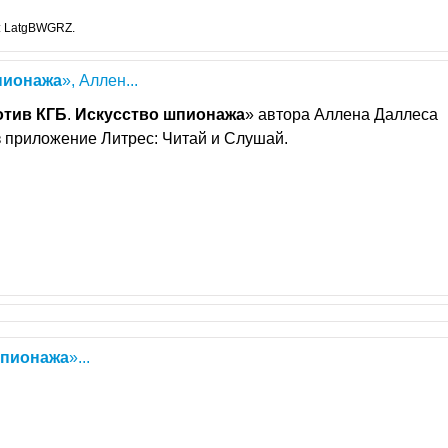
: LatgBWGRZ.
пионажа
», Аллен...
отив
КГБ
.
Искусство
шпионажа
» автора Аллена Даллеса
з приложение Литрес: Читай и Слушай.
пионажа
»...