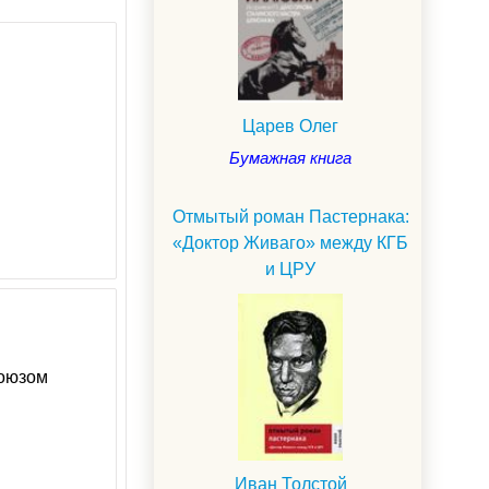
Царев Олег
Бумажная книга
Отмытый роман Пастернака:
«Доктор Живаго» между КГБ
и ЦРУ
Союзом
Иван Толстой