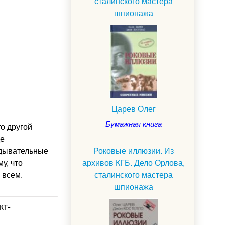
сталинского мастера
шпионажа
Царев Олег
Бумажная книга
то другой
де
Роковые иллюзии. Из
едывательные
архивов КГБ. Дело Орлова,
у, что
сталинского мастера
 всем.
шпионажа
кт-