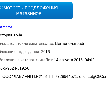
Смотреть предложения
магазинов
я книга
стория войн
ладатель и/или издательство:
Центрполиграф
бликации, год издания:
2016
бавления в каталог КнигаЛит:
14 августа 2016, 04:02
78-5-9524-5192-6
. ООО "ЛАБИРИНТ.РУ", ИНН: 7728644571, erid: LatgC8Csm