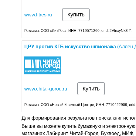
Купить
www.litres.ru
Реклама. ООО «ЛитРес», ИНН: 7719571260, erid: 2VfnxyNkZrY.
ЦРУ
против
КГБ
искусство
шпионажа
(Аллен Д
Купить
www.chitai-gorod.ru
Реклама. ООО «Новый Книжный Центр», ИНН: 7710422909, erid
Для формирования результатов поиска книг испо
Выше вы можете купить бумажную и электронную 
магазинах Лабиринт, Читай-Город, Буквоед, МИФ, 