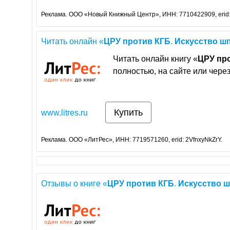
Реклама. ООО «Новый Книжный Центр», ИНН: 7710422909, erid
Читать онлайн «
ЦРУ
против
КГБ
.
Искусство
ш
Читать онлайн книгу «
ЦРУ
пр
полностью, на сайте или чере
Купить
www.litres.ru
Реклама. ООО «ЛитРес», ИНН: 7719571260, erid: 2VfnxyNkZrY.
Отзывы о книге «
ЦРУ
против
КГБ
.
Искусство
ш