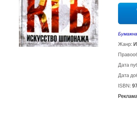
Бумажна
Жанр:
И
Правооб
Дата пу
Дата до
ISBN:
9
Реклама