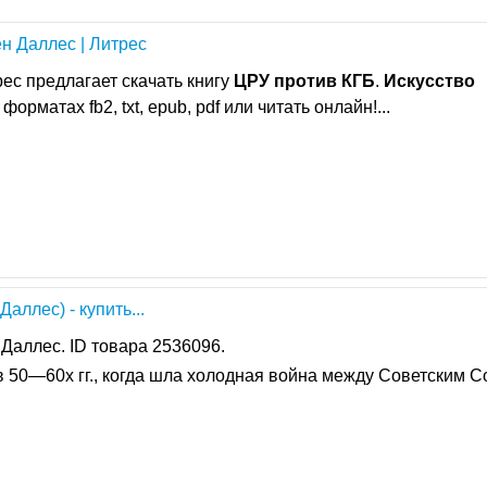
 Даллес | Литрес
ес предлагает скачать книгу
ЦРУ
против
КГБ
.
Искусство
форматах fb2, txt, epub, pdf или читать онлайн!...
аллес) - купить...
 Даллес. ID товара 2536096.
 50—60х гг., когда шла холодная ­война между Советским 