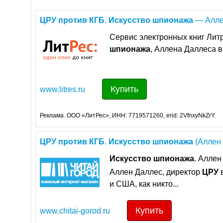
ЦРУ
против
КГБ
.
Искусство
шпионажа
— Аллен
Сервис электронных книг Литр
шпионажа
, Аллена Даллеса в 
Купить
www.litres.ru
Реклама. ООО «ЛитРес», ИНН: 7719571260, erid: 2VfnxyNkZrY.
ЦРУ
против
КГБ
.
Искусство
шпионажа
(Аллен Д
Искусство
шпионажа
. Аллен
Аллен Даллес, директор
ЦРУ
в
и США, как никто...
Купить
www.chitai-gorod.ru