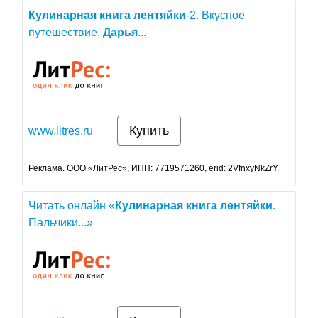
Кулинарная
книга
лентяйки
-2. Вкусное
путешествие,
Дарья
...
Купить
www.litres.ru
Реклама. ООО «ЛитРес», ИНН: 7719571260, erid: 2VfnxyNkZrY.
Читать онлайн «
Кулинарная
книга
лентяйки
.
Пальчики...»