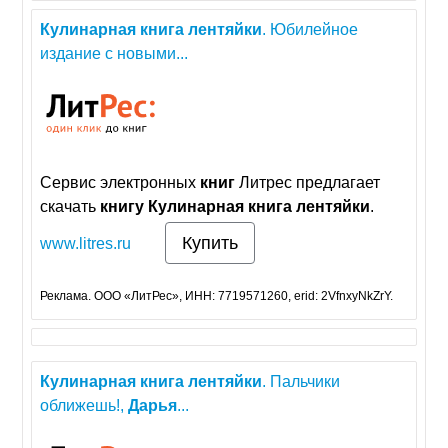
Кулинарная
книга
лентяйки
. Юбилейное
издание с новыми...
Сервис электронных
книг
Литрес предлагает
скачать
книгу
Кулинарная
книга
лентяйки
.
Купить
www.litres.ru
Реклама. ООО «ЛитРес», ИНН: 7719571260, erid: 2VfnxyNkZrY.
Кулинарная
книга
лентяйки
. Пальчики
оближешь!,
Дарья
...