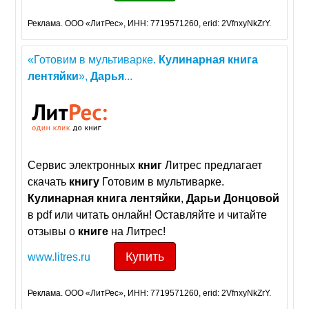
Реклама. ООО «ЛитРес», ИНН: 7719571260, erid: 2VfnxyNkZrY.
«Готовим в мультиварке.
Кулинарная
книга
лентяйки
»,
Дарья
...
Сервис электронных
книг
Литрес предлагает
скачать
книгу
Готовим в мультиварке.
Кулинарная
книга
лентяйки
,
Дарьи
Донцовой
в pdf или читать онлайн! Оставляйте и читайте
отзывы о
книге
на Литрес!
Купить
www.litres.ru
Реклама. ООО «ЛитРес», ИНН: 7719571260, erid: 2VfnxyNkZrY.