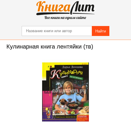
Найти
Кулинарная книга лентяйки (тв)