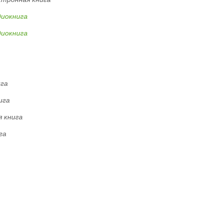
диокнига
диокнига
ига
ига
 книга
га