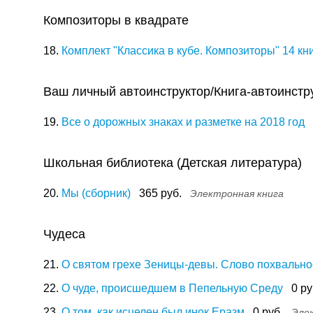
Композиторы в квадрате
18.
Комплект "Классика в кубе. Композиторы" 14 кн
Ваш личный автоинструктор/Книга-автоинстр
19.
Все о дорожных знаках и разметке на 2018 год
Школьная библиотека (Детская литература)
20.
Мы (сборник)
365 руб.
Электронная книга
Чудеса
21.
О святом грехе Зеницы-девы. Слово похвально
22.
О чуде, происшедшем в Пепельную Среду
0 ру
23.
О том, как исцелен был инок Еразм
0 руб.
Эле