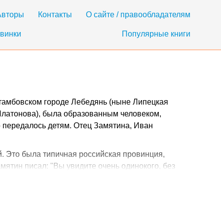
Авторы
Контакты
О сайте / правообладателям
винки
Популярные книги
 тамбовском городе Лебедянь (ныне Липецкая
Платонова), была образованным человеком,
о передалось детям. Отец Замятина, Иван
й. Это была типичная российская провинция,
мятин писал: "Вы увидите очень одинокого, без
й - или под роялью, а на рояле мать играет
оосенок привязан к колышку и трепыхаются куры в
 разрусская-тамбовская, о которой писали Толстой