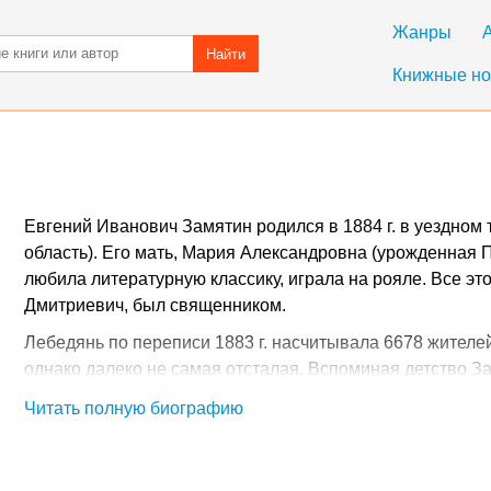
Жанры
Найти
Книжные но
Евгений Иванович Замятин родился в 1884 г. в уездном
область). Его мать, Мария Александровна (урожденная 
любила литературную классику, играла на рояле. Все эт
Дмитриевич, был священником.
Лебедянь по переписи 1883 г. насчитывала 6678 жителе
однако далеко не самая отсталая. Вспоминая детство За
сверстников, ребенка на диване, животом вниз, над книго
Читать полную биографию
Шопена - и уездное - окна с геранями, посреди улицы п
пыли. Если хотите географии - вот она: Лебедянь, самая
и Тургенев..."