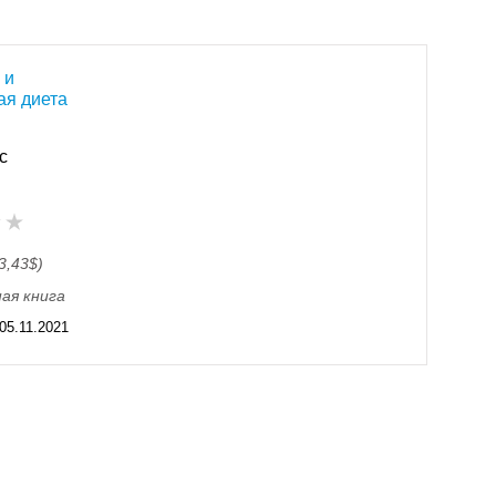
 и
ая диета
с
3,43$)
ая книга
05.11.2021