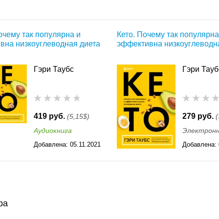
очему так популярна и
Кето. Почему так популярна
вна низкоуглеводная диета
эффективна низкоуглеводн
Гэри Таубс
Гэри Тауб
419 руб.
279 руб.
(5,15$)
(
Аудиокнига
Электронн
Добавлена:
05.11.2021
Добавлена:
16:32
16:32
ра