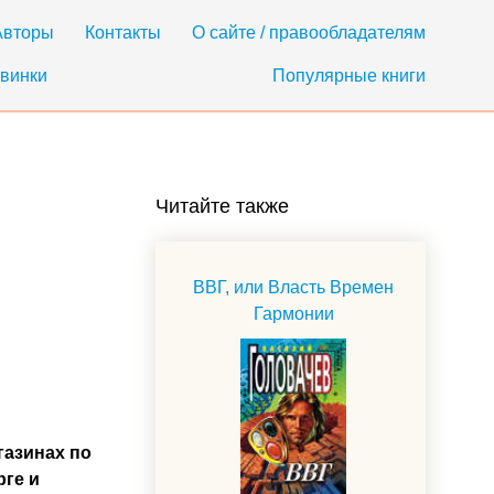
Авторы
Контакты
О сайте / правообладателям
винки
Популярные книги
Читайте также
ВВГ, или Власть Времен
Гармонии
газинах по
рге и