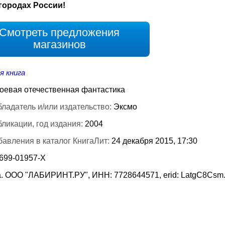
городах России!
Смотреть предложения
магазинов
я книга
оевая отечественная фантастика
ладатель и/или издательство:
Эксмо
бликации, год издания:
2004
бавления в каталог КнигаЛит:
24 декабря 2015, 17:30
-699-01957-Х
. ООО "ЛАБИРИНТ.РУ", ИНН: 7728644571, erid: LatgC8Csm