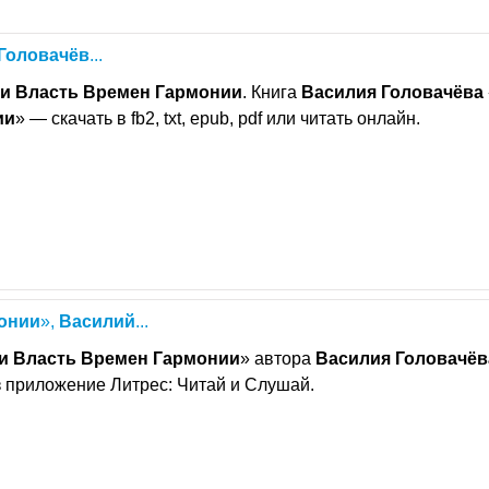
Головачёв
...
и
Власть
Времен
Гармонии
. Книга
Василия
Головачёва
ии
» — скачать в fb2, txt, epub, pdf или читать онлайн.
онии
»,
Василий
...
и
Власть
Времен
Гармонии
» автора
Василия
Головачёв
з приложение Литрес: Читай и Слушай.