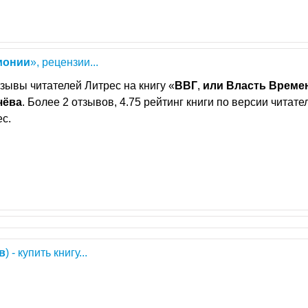
монии
», рецензии...
зывы читателей Литрес на книгу «
ВВГ
,
или
Власть
Време
чёва
. Более 2 отзывов, 4.75 рейтинг книги по версии читате
с.
в
) - купить книгу...