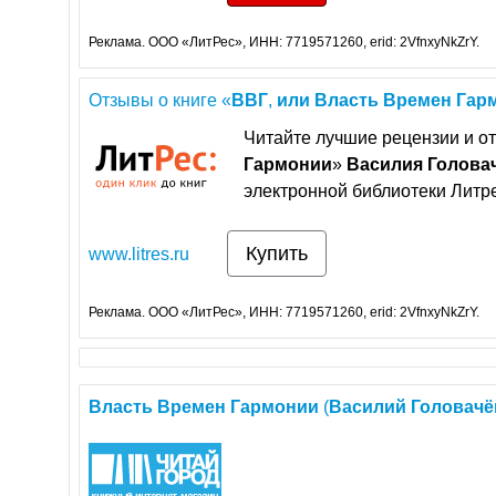
Реклама. ООО «ЛитРес», ИНН: 7719571260, erid: 2VfnxyNkZrY.
Отзывы о книге «
ВВГ
,
или
Власть
Времен
Гар
Читайте лучшие рецензии и от
Гармонии
»
Василия
Голова
электронной библиотеки Литре
Купить
www.litres.ru
Реклама. ООО «ЛитРес», ИНН: 7719571260, erid: 2VfnxyNkZrY.
Власть
Времен
Гармонии
(
Василий
Головачё