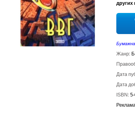
других 
Бумажна
Жанр:
Б
Правооб
Дата пу
Дата до
ISBN:
5
Реклама