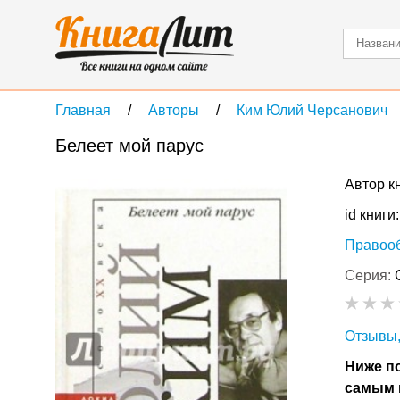
Главная
Авторы
Ким Юлий Черсанович
Белеет мой парус
Автор к
id книги
Правоо
Серия:
Отзывы,
Ниже по
самым 