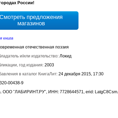
городах России!
Смотреть предложения
магазинов
я книга
овременная отечественная поэзия
ладатель и/или издательство:
Локид
бликации, год издания:
2003
бавления в каталог КнигаЛит:
24 декабря 2015, 17:30
-320-00438-9
. ООО "ЛАБИРИНТ.РУ", ИНН: 7728644571, erid: LatgC8Csm