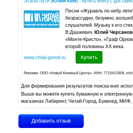
Этапы пути (
Юлий
Ким
) - купить книгу с доставко
Песни «Журавль по небу летит
безрассудно, безумно, волше
слушателей. Музыку к его ст
В.Дашкевич.
Юлий
Черсанов
«Монте-Кристо», «Граф Орлов
второй половины XX века.
Купить
www.chitai-gorod.ru
Реклама. ООО «Новый Книжный Центр», ИНН: 7710422909, erid
Для формирования результатов поиска книг испо
Выше вы можете купить бумажную и электронную 
магазинах Лабиринт, Читай-Город, Буквоед, МИФ, 
Добавить отзыв