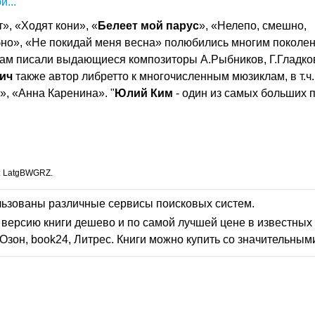
й...
», «Ходят кони», «
Белеет
мой
парус
», «Нелепо, смешно,
бно», «Не покидай меня весна» полюбились многим поколе
ихам писали выдающиеся композиторы А.Рыбников, Г.Гладко
ич
также автор либретто к многочисленным мюзиклам, в т.ч.
», «Анна Каренина». "
Юлий
Ким
- один из самых больших 
: LatgBWGRZ.
льзованы различные сервисы поисковых систем.
версию книги дешево и по самой лучшей цене в известных 
Озон, book24, Литрес. Книги можно купить со значительным