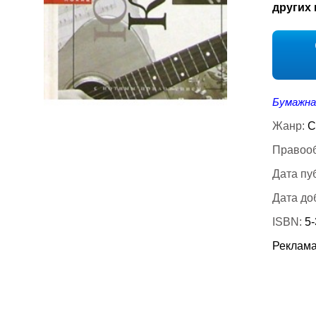
других 
Бумажна
Жанр:
С
Правооб
Дата пу
Дата до
ISBN:
5
Реклама