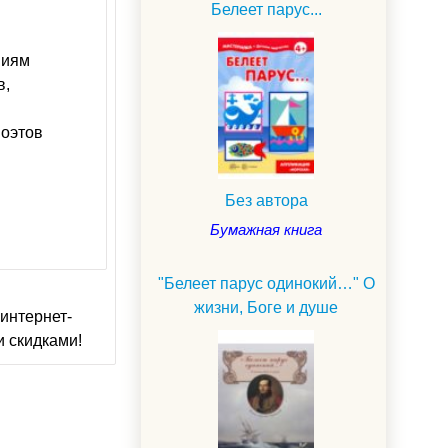
Белеет парус...
ниям
в,
поэтов
Без автора
Бумажная книга
"Белеет парус одинокий…" О
жизни, Боге и душе
интернет-
и скидками!