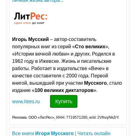
личная жизнь автора...
Игорь
Мусский
– автор-составитель
популярных книг из серий «
Сто
великих
»,
«Истории вечной любви» и других. Родился в
1962 году в Ижевске. Жизнь и писательские
работы. Работает в издательстве «Вече» в
качестве составителя с 2000 года. Первой
книгой, вышедшей при участии
Мусского
, стало
издание «
100
великих
диктаторов
».
Купить
www.litres.ru
Реклама. ООО «ЛитРес», ИНН: 7719571260, erid: 2VfnxyNkZrY.
Все книги
Игоря
Мусского
| Читать онлайн