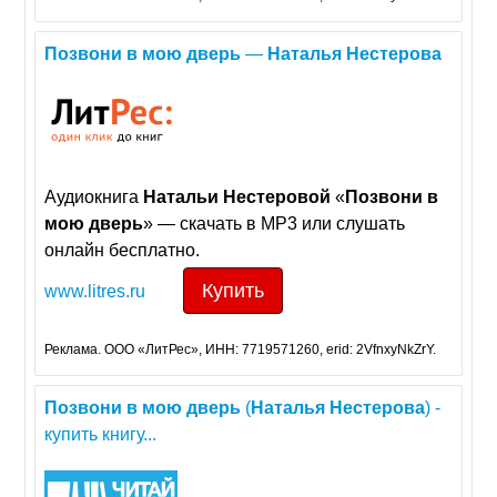
Позвони
в
мою
дверь
—
Наталья
Нестерова
Аудиокнига
Натальи
Нестеровой
«
Позвони
в
мою
дверь
» — скачать в MP3 или слушать
онлайн бесплатно.
Купить
www.litres.ru
Реклама. ООО «ЛитРес», ИНН: 7719571260, erid: 2VfnxyNkZrY.
Позвони
в
мою
дверь
(
Наталья
Нестерова
) -
купить книгу...