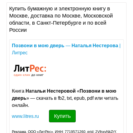
Купить бумажную и электронную книгу в
Москве, доставка по Москве, Московской
области, в Санкт-Петербурге и по всей
России
Позвони
в
мою
дверь
—
Наталья
Нестерова
|
Литрес
Книга
Натальи
Нестеровой
«
Позвони
в
мою
дверь
» — скачать в fb2, txt, epub, pdf или читать
онлайн.
Купить
www.litres.ru
Реклама. ООО «ЛитРес», ИНН: 7719571260, erid: 2VfnxyNkZrY.