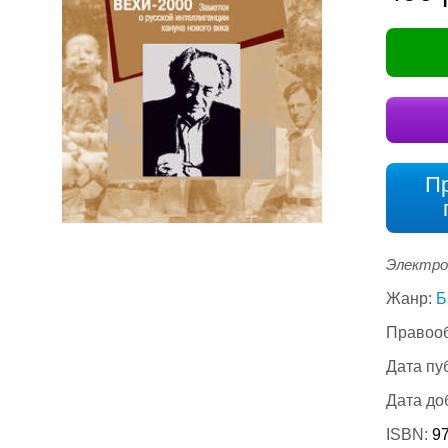
П
Электро
Жанр:
Б
Правооб
Дата пу
Дата до
ISBN:
9