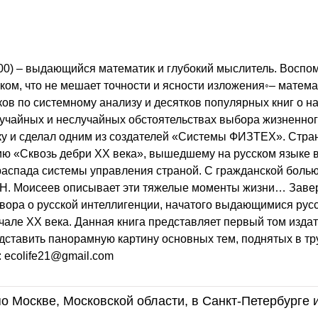
00) – выдающийся математик и глубокий мыслитель. Воспо
ом, что не мешает точности и ясности изложения◦– матем
ов по системному анализу и десятков популярных книг о н
учайных и неслучайных обстоятельствах выбора жизненног
ку и сделал одним из создателей «Системы ФИЗТЕХ». Стра
ию «Сквозь дебри ХХ века», вышедшему на русском языке 
 распада системы управления страной. С гражданской болью
.Н. Моисеев описывает эти тяжелые моменты жизни… Заве
овора о русской интеллигенции, начатого выдающимися рус
але ХХ века. Данная книга представляет первый том издат
редставить панорамную картину основных тем, поднятых в тр
 ecolife21@gmail.com
о Москве, Московской области, в Санкт-Петербурге 