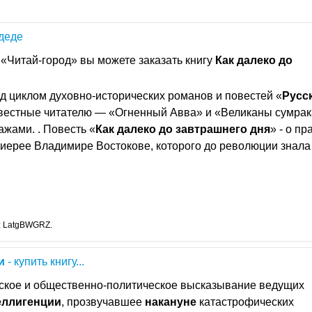
адеде
«Читай-город» вы можете заказать книгу
Как
далеко
до
д циклом духовно-исторических романов и повестей «
Русс
звестные читателю — «Огненный Авва» и «Великаны сумрак
жами. . Повесть «
Как
далеко
до
завтрашнего
дня
» - о п
иерее Владимире Востокове, которого до революции знала
: LatgBWGRZ.
и
- купить книгу...
ское и общественно-политическое высказывание ведущих
еллигенции
, прозвучавшее
накануне
катастрофических