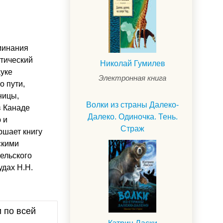
минания
атический
Николай Гумилев
ауке
Электронная книга
о пути,
ницы,
Волки из страны Далеко-
в Канаде
Далеко. Одиночка. Тень.
 и
Страж
ршает книгу
скими
ельского
удах Н.Н.
и по всей