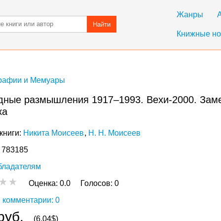
Жанры
Найти
Книжные но
рафии и Мемуары
дные размышления 1917–1993. Вехи-2000. Заме
ка
книги:
Никита Моисеев
Н. Н. Моисеев
: 783185
бладателям
Оценка:
0.0
Голосов:
0
 комментарии: 0
руб.
(6,04$)