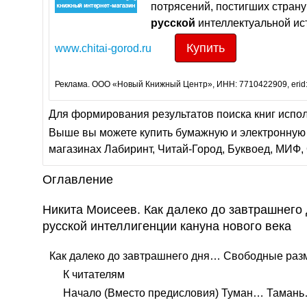
потрясений, постигших стран
русской
интеллектуальной ист
Купить
www.chitai-gorod.ru
Реклама. ООО «Новый Книжный Центр», ИНН: 7710422909, erid
Для формирования результатов поиска книг испо
Выше вы можете купить бумажную и электронную 
магазинах Лабиринт, Читай-Город, Буквоед, МИФ, 
Оглавление
Никита Моисеев. Как далеко до завтрашнег
русской интеллигенции кануна нового века
Как далеко до завтрашнего дня… Свободные ра
К читателям
Начало (Вместо предисловия) Туман… Таман