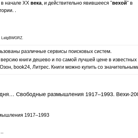
у в начале XX
века
, и действительно явившееся "
вехой
" в
ории. .
: LatgBWGRZ.
льзованы различные сервисы поисковых систем.
версию книги дешево и по самой лучшей цене в известных 
Озон, book24, Литрес. Книги можно купить со значительным
о дня… Свободные размышления 1917–1993. Вехи-200
змышления 1917–1993
ь…