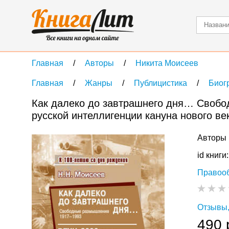
Главная
Авторы
Никита Моисеев
Главная
Жанры
Публицистика
Биог
Как далеко до завтрашнего дня… Свобо
русской интеллигенции кануна нового ве
Авторы 
id книги
Правоо
Отзывы,
490 