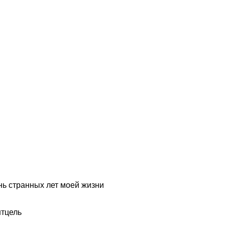
нь странных лет моей жизни
нтцель