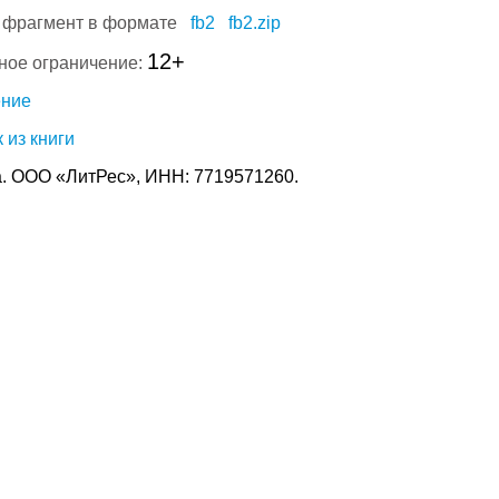
 фрагмент в формате
fb2
fb2.zip
12+
ное ограничение:
ение
 из книги
. ООО «ЛитРес», ИНН: 7719571260.