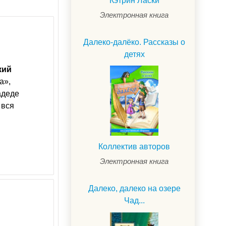
Кэтрин Ласки
Электронная книга
Далеко-далёко. Рассказы о
детях
кий
а»,
радеде
 вся
Коллектив авторов
Электронная книга
Далеко, далеко на озере
Чад...