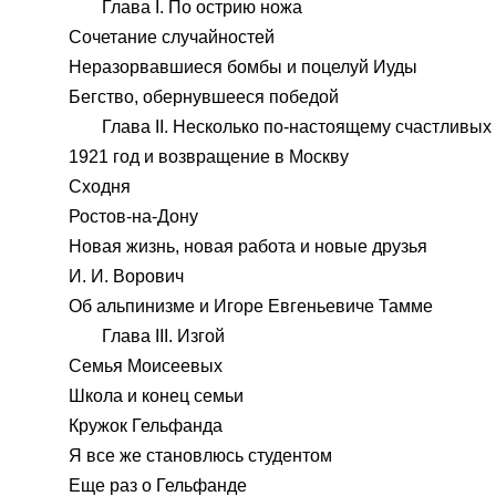
Глава I. По острию ножа
Сочетание случайностей
Неразорвавшиеся бомбы и поцелуй Иуды
Бегство, обернувшееся победой
Глава II. Несколько по-настоящему счастливых
1921 год и возвращение в Москву
Сходня
Ростов-на-Дону
Новая жизнь, новая работа и новые друзья
И. И. Ворович
Об альпинизме и Игоре Евгеньевиче Тамме
Глава III. Изгой
Семья Моисеевых
Школа и конец семьи
Кружок Гельфанда
Я все же становлюсь студентом
Еще раз о Гельфанде