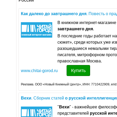
России
Как
далеко
до
завтрашнего
дня
. Повесть о пр
В книжном интернет-магазине 
завтрашнего
дня
.
В последние годы работает на
сюжет», среди которых уже и
разошедшиеся немалыми тира
писателя, митрофорном прото
православная Москва.
Купить
www.chitai-gorod.ru
Реклама. ООО «Новый Книжный Центр», ИНН: 7710422909, erid
Вехи
. Сборник статей
о
русской
интеллигенци
"
Вехи
" - важнейшее философ
представителей
русской
инт