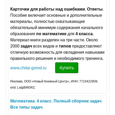
Карточки
для
работы
над
ошибками
.
Ответы
.
Пособие включает основные и дополнительные
материалы, полностью охватывающие
обязательный минимум содержания начального
образования
по
математике
для
4
класса
.
Материал книги разделен на три части. Около
2000
задач
всех видов и
типов
предоставляют
отличную возможность для овладения навыками
правильного решения и необходимого тренинга.
Купить
www.chitai-gorod.ru
Реклама. ООО «Новый Книжный Центр», ИНН: 7710422909,
erid: LatgBWGRZ.
Математика
.
4
класс
.
Полный
сборник
задач
.
Все
типы
задач
.