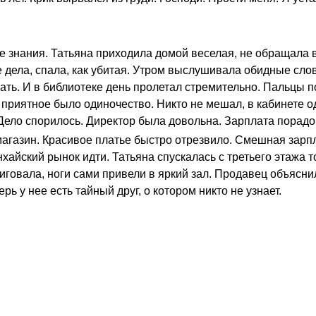
е знания. Татьяна приходила домой веселая, не обращала
 дела, спала, как убитая. Утром выслушивала обидные сло
жать. И в библиотеке день пролетал стремительно. Пальцы 
приятное было одиночество. Никто не мешал, в кабинете о
ело спорилось. Директор была довольна. Зарплата порадо
 магазин. Красивое платье быстро отрезвило. Смешная зарп
айский рынок идти. Татьяна спускалась с третьего этажа т
иговала, ноги сами привели в яркий зал. Продавец объясни
рь у нее есть тайный друг, о котором никто не узнает.