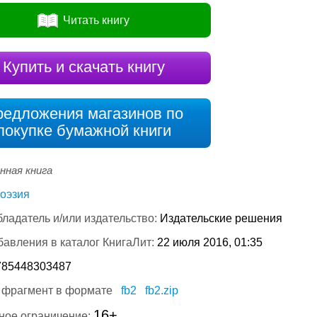
Читать книгу
Купить и скачать книгу
редложения магазинов по
покупке бумажной книги
нная книга
оэзия
ладатель и/или издательство:
Издательские решения
бавления в каталог КнигаЛит:
22 июля 2016, 01:35
785448303487
 фрагмент в формате
fb2
fb2.zip
16+
ное ограничение: