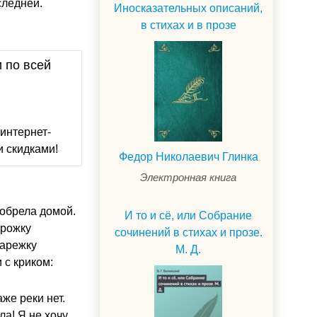
следней.
Иносказательных описаний,
в стихах и в прозе
и по всей
интернет-
и скидками!
Федор Николаевич Глинка
Электронная книга
побрела домой.
И то и сё, или Собрание
орожку
сочинений в стихах и прозе.
варежку
М. Д.
 с криком:
же реки нет.
ла! Я не хочу