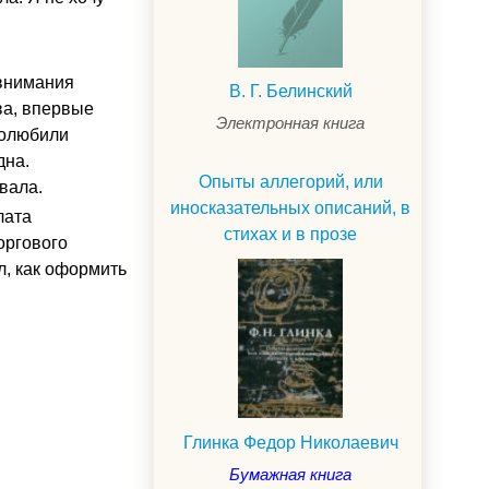
 внимания
В. Г. Белинский
ва, впервые
Электронная книга
полюбили
дна.
Опыты аллегорий, или
вала.
иносказательных описаний, в
лата
стихах и в прозе
оргового
л, как оформить
Глинка Федор Николаевич
Бумажная книга