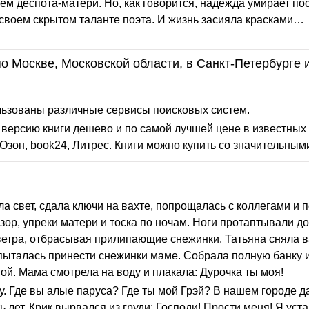
м деспота-матери. Но, как говорится, надежда умирает по
 своем скрытом таланте поэта. И жизнь засияла красками…
о Москве, Московской области, в Санкт-Петербурге 
льзованы различные сервисы поисковых систем.
версию книги дешево и по самой лучшей цене в известных 
Озон, book24, Литрес. Книги можно купить со значительным
а свет, сдала ключи на вахте, попрощалась с коллегами и 
изор, упреки матери и тоска по ночам. Ноги протаптывали д
ветра, отбрасывая прилипающие снежинки. Татьяна сняла 
 пыталась принести снежинки маме. Собрала полную банку и
ой. Мама смотрела на воду и плакала: Дурочка ты моя!
ку. Где вы алые паруса? Где ты мой Грэй? В нашем городе да
 лет. Крик вырвался из груди: Господи! Прости меня! Я уста