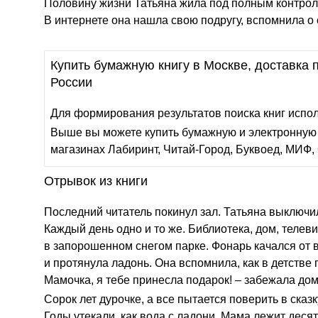
Половину жизни Татьяна жила под полным контроле
В интернете она нашла свою подругу, вспомнила о
Купить бумажную книгу в Москве, доставка п
России
Для формирования результатов поиска книг испо
Выше вы можете купить бумажную и электронную 
магазинах Лабиринт, Читай-Город, Буквоед, МИФ, 
Отрывок из книги
Последний читатель покинул зал. Татьяна выключил
Каждый день одно и то же. Библиотека, дом, телев
в запорошенном снегом парке. Фонарь качался от 
и протянула ладонь. Она вспомнила, как в детстве
Мамочка, я тебе принесла подарок! – забежала дом
Сорок лет дурочке, а все пытается поверить в сказ
Годы утекали, как вода с ладони. Мама лежит десять