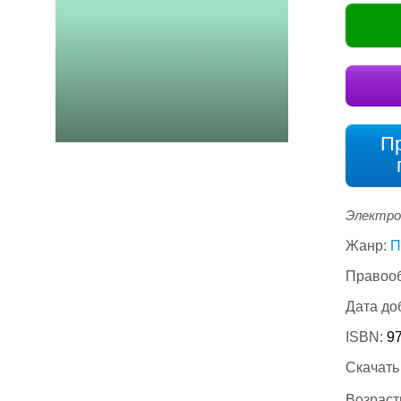
П
Электро
Жанр:
П
Правооб
Дата до
ISBN:
9
Скачать
Возраст