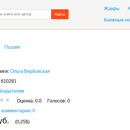
Жанры
Найти
Книжные но
Поэзия
е
ниги:
Ольга Вербовская
: 610281
бладателям
Оценка:
0.0
Голосов:
0
 комментарии: 0
уб.
(0,25$)