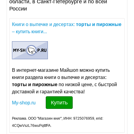
области, в Санкт-Петербурге и по всей
России
Книги о выпечке и десертах:
торты
и
пирожные
– купить книги...
В интернет-магазине Майшоп можно купить
книги раздела книги о выпечке и десертах:
торты
и
пирожные
по низкой цене, с быстрой
доставкой и гарантией качества!
Купить
My-shop.ru
Реклама. ООО "Магазин книг", ИНН: 9725076959, erid:
4CQwVszL76wuPqttfFA.