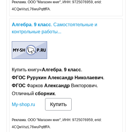
Реклама. ООО "Магазин книг", ИНН: 9725076959, erid:
4CQwVszL76wuPqttfFA.
Алгебра
.
9
класс
. Самостоятельные и
контрольные работы...
Купить книгу«
Алгебра
.
9
класс
.
ФГОС
Рурукин
Александр
Николаевич
.
ФГОС
Фарков
Александр
Викторович.
Отличный
сборник
.
Купить
My-shop.ru
Реклама. ООО "Магазин книг", ИНН: 9725076959, erid:
4CQwVszL76wuPqttfFA.