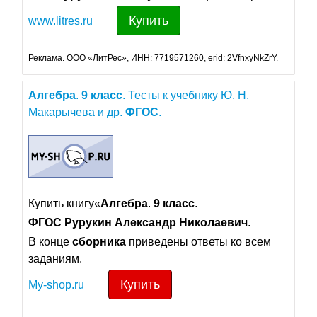
Купить
www.litres.ru
Реклама. ООО «ЛитРес», ИНН: 7719571260, erid: 2VfnxyNkZrY.
Алгебра
.
9
класс
. Тесты к учебнику Ю. Н.
Макарычева и др.
ФГОС
.
Купить книгу«
Алгебра
.
9
класс
.
ФГОС
Рурукин
Александр
Николаевич
.
В конце
сборника
приведены ответы ко всем
заданиям.
Купить
My-shop.ru