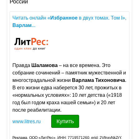
России
Читать онлайн «
Избранное
в двух томах. Том I»,
Варлам
...
Правда
Шаламова
– на все времена. Это
собрание сочинений – памятник мужественной и
многострадальной жизни
Варлама
Тихоновича
.
В его жизни едва наберется 30 лет, прожитых в
«нормальных условиях»: 10 лет детства («1918
год был годом краха нашей семьи») и 20 лет
после реабилитации.
Купить
www.litres.ru
Реклама. ООО «ЛитРес», ИНН: 7719571260, erid: 2VfnxyNkZrY.