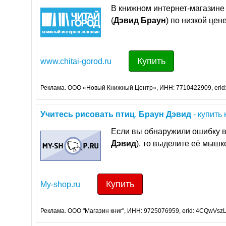
В книжном интернет-магазине 
(
Дэвид
Браун
) по низкой цене
Купить
www.chitai-gorod.ru
Реклама. ООО «Новый Книжный Центр», ИНН: 7710422909, erid
Учитесь
рисовать
птиц
.
Браун
Дэвид
- купить 
Если вы обнаружили ошибку в
Дэвид
), то выделите её мышко
Купить
My-shop.ru
Реклама. ООО "Магазин книг", ИНН: 9725076959, erid: 4CQwVszL