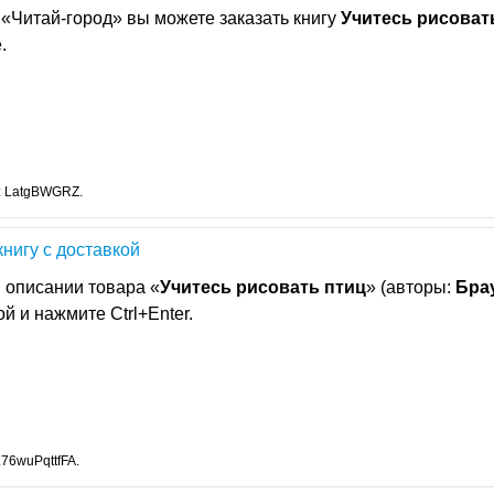
«Читай-город» вы можете заказать книгу
Учитесь
рисоват
.
: LatgBWGRZ.
книгу с доставкой
 описании товара «
Учитесь
рисовать
птиц
» (авторы:
Бра
й и нажмите Ctrl+Enter.
76wuPqttfFA.