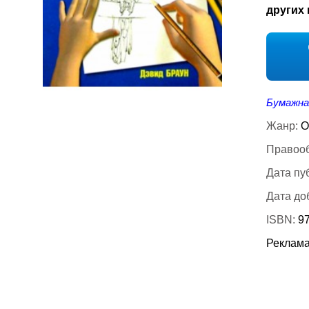
других 
Бумажна
Жанр:
О
Правооб
Дата пу
Дата до
ISBN:
97
Реклама