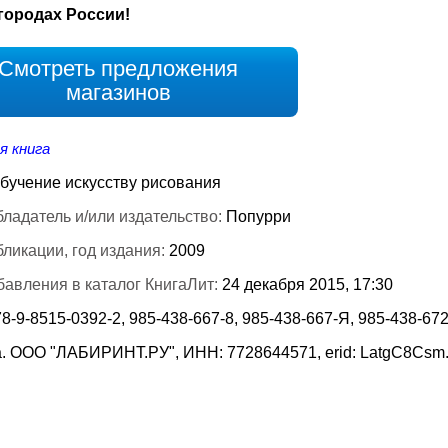
городах России!
Смотреть предложения
магазинов
я книга
бучение искусству рисования
ладатель и/или издательство:
Попурри
бликации, год издания:
2009
бавления в каталог КнигаЛит:
24 декабря 2015, 17:30
8-9-8515-0392-2, 985-438-667-8, 985-438-667-Я, 985-438-67
. ООО "ЛАБИРИНТ.РУ", ИНН: 7728644571, erid: LatgC8Csm