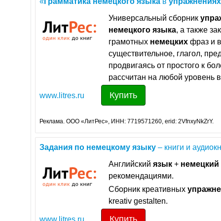
«
Грамматика
немецкого
языка
в
упражнениях
Универсальный сборник
упра
немецкого
языка
, а также з
грамотных
немецких
фраз и 
существительное, глагол, пред
продвигаясь от простого к бо
рассчитан на любой уровень 
Купить
www.litres.ru
Реклама. ООО «ЛитРес», ИНН: 7719571260, erid: 2VfnxyNkZrY.
Задания
по
немецкому
языку
– книги и аудиокни
Английский
язык
+
немецкий
рекомендациями.
Сборник креативных
упражн
kreativ gestalten.
Купить
www.litres.ru