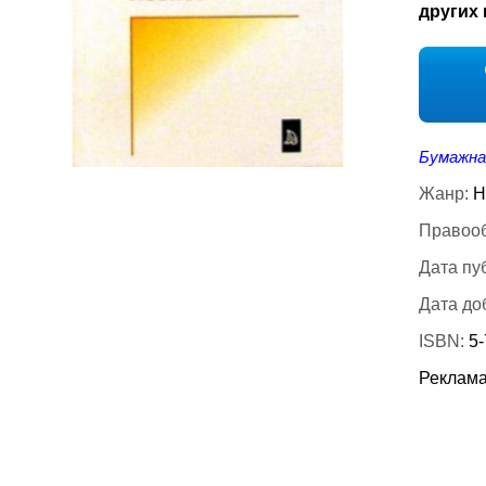
других 
Бумажна
Жанр:
Н
Правооб
Дата пу
Дата до
ISBN:
5
Реклама