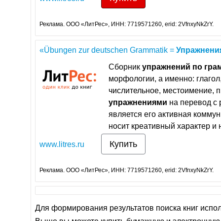
Реклама. ООО «ЛитРес», ИНН: 7719571260, erid: 2VfnxyNkZrY.
«Übungen zur deutschen Grammatik =
Упражнени
Сборник
упражнений
по
гра
морфологии, а именно: глагол
числительное, местоимение, 
упражнениями
на перевод с 
является его активная комму
носит креативный характер и
Купить
www.litres.ru
Реклама. ООО «ЛитРес», ИНН: 7719571260, erid: 2VfnxyNkZrY.
Для формирования результатов поиска книг испо