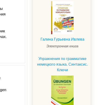
мы
ния
ник
чах.
Галина Гурьевна Ивлева
Электронная книга
Упражнения по грамматике
немецкого языка. Синтаксис.
Ключи
и
ngen