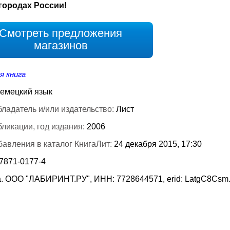
городах России!
Смотреть предложения
магазинов
я книга
емецкий язык
ладатель и/или издательство:
Лист
бликации, год издания:
2006
бавления в каталог КнигаЛит:
24 декабря 2015, 17:30
-7871-0177-4
. ООО "ЛАБИРИНТ.РУ", ИНН: 7728644571, erid: LatgC8Csm