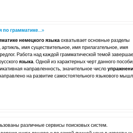
я
по
грамматике
...»
мматике
немецкого
языка
охватывает основные разделы
, артикль, имя существительное, имя прилагательное, имя
предлог. Работа над каждой грамматической темой заверша
русского
языка
. Одной из характерных черт данного пособи
никативная направленность, значительное число
упражнен
 направлено на развитие самостоятельного языкового мышл
льзованы различные сервисы поисковых систем.