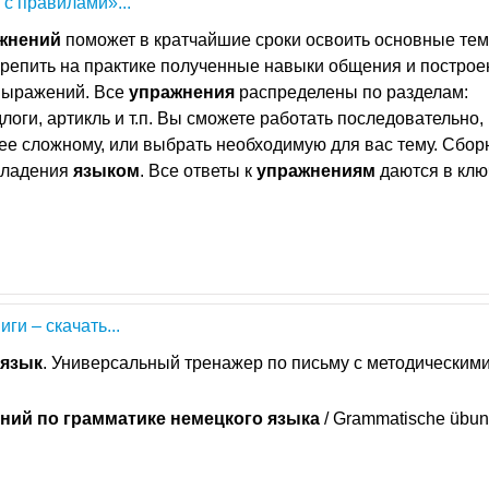
с правилами»...
жнений
поможет в кратчайшие сроки освоить основные те
акрепить на практике полученные навыки общения и построе
выражений. Все
упражнения
распределены по разделам:
логи, артикль и т.п. Вы сможете работать последовательно,
лее сложному, или выбрать необходимую для вас тему. Сбор
владения
языком
. Все ответы к
упражнениям
даются в клю
ги – скачать...
язык
. Универсальный тренажер по письму с методическим
ений
по
грамматике
немецкого
языка
/ Grammatische übu