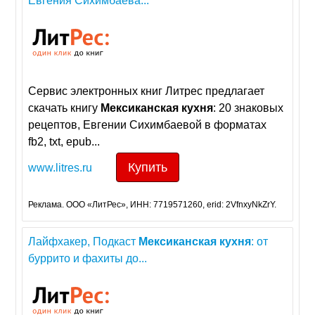
Евгения Сихимбаева...
Сервис электронных книг Литрес предлагает
скачать книгу
Мексиканская
кухня
: 20 знаковых
рецептов, Евгении Сихимбаевой в форматах
fb2, txt, epub...
Купить
www.litres.ru
Реклама. ООО «ЛитРес», ИНН: 7719571260, erid: 2VfnxyNkZrY.
Лайфхакер, Подкаст
Мексиканская
кухня
: от
буррито и фахиты до...