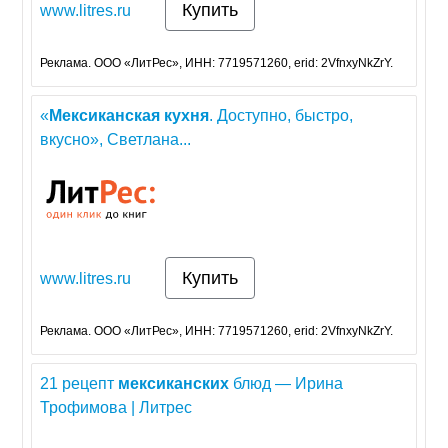
Купить
www.litres.ru
Реклама. ООО «ЛитРес», ИНН: 7719571260, erid: 2VfnxyNkZrY.
«
Мексиканская
кухня
. Доступно, быстро,
вкусно», Светлана...
Купить
www.litres.ru
Реклама. ООО «ЛитРес», ИНН: 7719571260, erid: 2VfnxyNkZrY.
21 рецепт
мексиканских
блюд — Ирина
Трофимова | Литрес