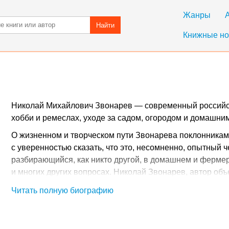
Жанры
Найти
Книжные но
Николай Михайлович Звонарев — современный российски
хобби и ремеслах, уходе за садом, огородом и домашн
О жизненном и творческом пути Звонарева поклонникам
с уверенностью сказать, что это, несомненно, опытный 
разбирающийся, как никто другой, в домашнем и фермер
и многих других вопросах. Николай Звонарев, автор об
и полезных пособий «Советы от Михалыча», доступно и п
Читать полную биографию
научно доказанными эффективными методами практичес
оздоровления, но и различными народными советами, п
Ценители прикладной литературы высоко оценивают пол