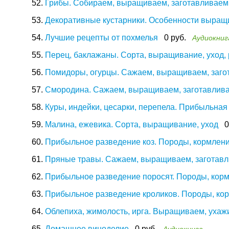
52.
Грибы. Собираем, выращиваем, заготавливаем
53.
Декоративные кустарники. Особенности выращи
54.
Лучшие рецепты от похмелья
0 руб.
Аудиокниг
55.
Перец, баклажаны. Сорта, выращивание, уход,
56.
Помидоры, огурцы. Сажаем, выращиваем, заго
57.
Смородина. Сажаем, выращиваем, заготавлив
58.
Куры, индейки, цесарки, перепела. Прибыльна
59.
Малина, ежевика. Сорта, выращивание, уход
0
60.
Прибыльное разведение коз. Породы, кормлени
61.
Пряные травы. Сажаем, выращиваем, заготавл
62.
Прибыльное разведение поросят. Породы, корм
63.
Прибыльное разведение кроликов. Породы, кор
64.
Облепиха, жимолость, ирга. Выращиваем, ухаж
65.
Домашнее виноделие
0 руб.