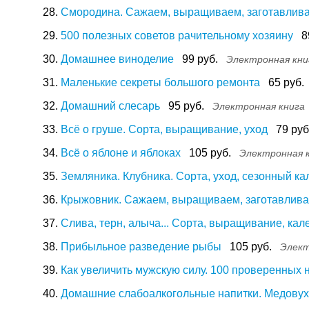
28.
Смородина. Сажаем, выращиваем, заготавлив
29.
500 полезных советов рачительному хозяину
8
30.
Домашнее виноделие
99 руб.
Электронная кни
31.
Маленькие секреты большого ремонта
65 руб.
32.
Домашний слесарь
95 руб.
Электронная книга
33.
Всё о груше. Сорта, выращивание, уход
79 руб
34.
Всё о яблоне и яблоках
105 руб.
Электронная 
35.
Земляника. Клубника. Сорта, уход, сезонный к
36.
Крыжовник. Сажаем, выращиваем, заготавлив
37.
Слива, терн, алыча... Сорта, выращивание, ка
38.
Прибыльное разведение рыбы
105 руб.
Элект
39.
Как увеличить мужскую силу. 100 проверенных
40.
Домашние слабоалкогольные напитки. Медовуха