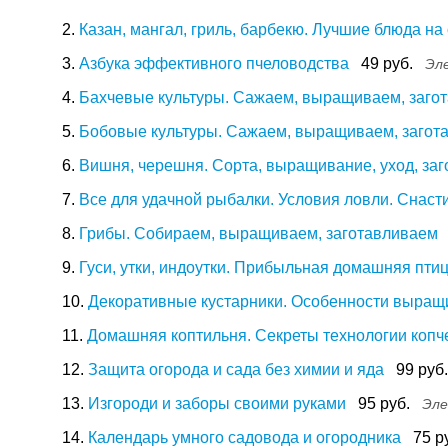
2.
Казан, мангал, гриль, барбекю. Лучшие блюда на
3.
Азбука эффективного пчеловодства
49 руб.
Эл
4.
Бахчевые культуры. Сажаем, выращиваем, заго
5.
Бобовые культуры. Сажаем, выращиваем, загот
6.
Вишня, черешня. Сорта, выращивание, уход, заг
7.
Все для удачной рыбалки. Условия ловли. Снаст
8.
Грибы. Собираем, выращиваем, заготавливаем
9.
Гуси, утки, индоутки. Прибыльная домашняя пти
10.
Декоративные кустарники. Особенности выращи
11.
Домашняя коптильня. Секреты технологии коп
12.
Защита огорода и сада без химии и яда
99 руб.
13.
Изгороди и заборы своими руками
95 руб.
Эле
14.
Календарь умного садовода и огородника
75 р