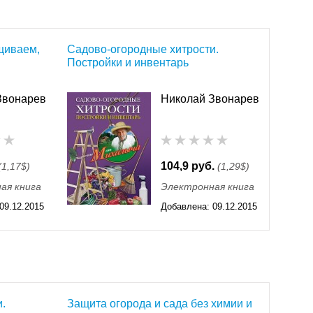
Прибыльная домашняя птицеферма от, А до Я»,
 уход» и инструкции для владельцев свиноферм
ценной информации содержит также издание
щиваем,
Садово-огородные хитрости.
Постройки и инвентарь
чимся», как и другие книги этой серии —
 жимолость, ирга». Незаменимые для счастливых
сё о груше. Сорта, выращивание, уход»
Звонарев
Николай Звонарев
 полны подсказок, открытий и оригинальных
практичные пособия для мастеровитых
званию, охватывающие огромный спектр задач:
ьному хозяину», «Печи и камины своими руками»,
104,9 руб.
(1,17$)
(1,29$)
еля свидетельствуют о том, что с первых страниц
ая книга
Электронная книга
льно проделанная работа автора-составителя, ведь
09.12.2015
Добавлена:
09.12.2015
вований — сведения излагаются ясно,
11:55
рести и скачать для своей домашней библиотеки
.
Защита огорода и сада без химии и