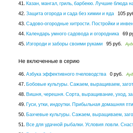
41.
Казан, мангал, гриль, барбекю. Лучшие блюда н
42.
Защита огорода и сада без химии и яда
105 ру
43.
Садово-огородные хитрости. Постройки и инве
44.
Календарь умного садовода и огородника
69 р
45.
Изгороди и заборы своими руками
95 руб.
Ауд
Не включенные в серию
46.
Азбука эффективного пчеловодства
0 руб.
Ау
47.
Бобовые культуры. Сажаем, выращиваем, заго
48.
Вишня, черешня. Сорта, выращивание, уход, за
49.
Гуси, утки, индоутки. Прибыльная домашняя пт
50.
Бахчевые культуры. Сажаем, выращиваем, заг
51.
Все для удачной рыбалки. Условия ловли. Сна