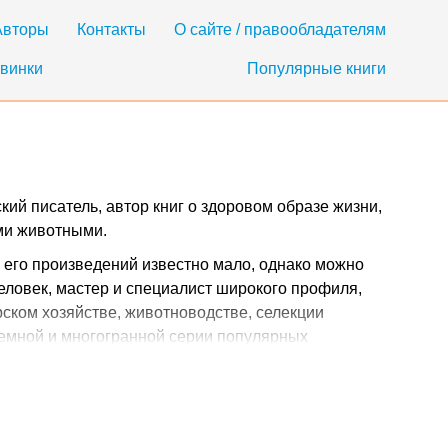
Авторы
Контакты
О сайте / правообладателям
винки
Популярные книги
й писатель, автор книг о здоровом образе жизни,
ими животными.
 его произведений известно мало, однако можно
человек, мастер и специалист широкого профиля,
ском хозяйстве, животноводстве, селекции
ъемной и многогранной серии популярных
одробно делится в них с читателями не только
кой сельскохозяйственной деятельности или
ремудростями и хитростями.
езность таких сборников с советами Николая