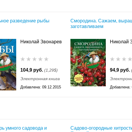
Михайловича, как «Куры, индейки, цесарки, перепела. 
«Прибыльное разведение кроликов. Породы, кормление,
«Прибыльное разведение поросят». Неоспоримо много 
ное разведение рыбы
Смородина. Сажаем, выра
заготавливаем
«Пряные травы. Сажаем, выращиваем, заготавливаем, ле
«Бахчевые культуры», «Бобовые культуры», «Облепиха,
обладателей фруктового сада произведения Николая «В
Николай Звонарев
Николай 
и «Садово-огородные хитрости. Постройки и инвентарь»
находок, проверенных на практике. Есть в его серии и 
домовладельцев и всех, кто только стремится к такому 
«Домашнее виноделие», «500 полезных советов рачител
104,9 руб.
94,9 руб.
(1,29$)
«Домашний слесарь». Отзывы на популярные книги писат
Электронная книга
Электронн
любого из его сборников видна добросовестная и тщате
Добавлена:
09.12.2015
Добавлена:
в этих изданиях нет лишних отступлений и разглагольст
11:55
11:55
доступно, четко.
Электронные книги Николая Звонарева вы можете приоб
или прочесть их онлайн в нашем магазине.
рь умного садовода и
Садово-огородные хитрости