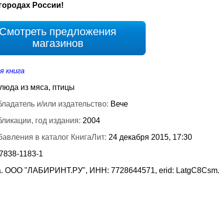
городах России!
Смотреть предложения
магазинов
я книга
люда из мяса, птицы
ладатель и/или издательство:
Вече
бликации, год издания:
2004
бавления в каталог КнигаЛит:
24 декабря 2015, 17:30
7838-1183-1
. ООО "ЛАБИРИНТ.РУ", ИНН: 7728644571, erid: LatgC8Csm