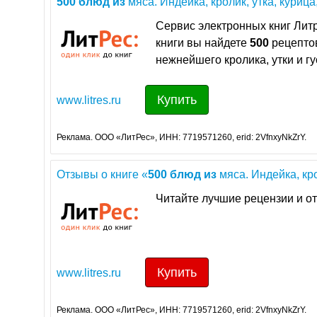
500
блюд
из
мяса. Индейка, кролик, утка, курица,
Сервис электронных книг Литр
книги вы найдете
500
рецепт
нежнейшего кролика, утки и гу
Купить
www.litres.ru
Реклама. ООО «ЛитРес», ИНН: 7719571260, erid: 2VfnxyNkZrY.
Отзывы о книге «
500
блюд
из
мяса. Индейка, крол
Читайте лучшие рецензии и от
Купить
www.litres.ru
Реклама. ООО «ЛитРес», ИНН: 7719571260, erid: 2VfnxyNkZrY.