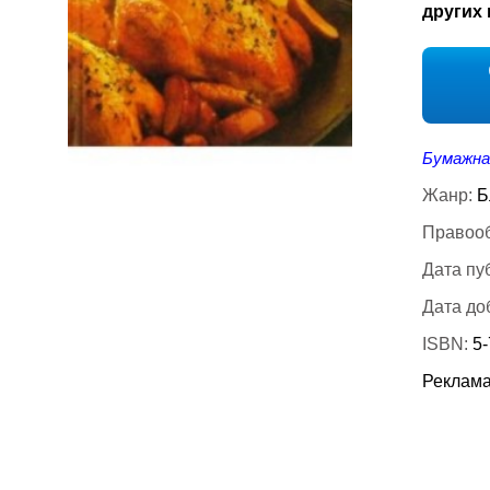
других 
Бумажна
Жанр:
Б
Правооб
Дата пу
Дата до
ISBN:
5-
Реклама