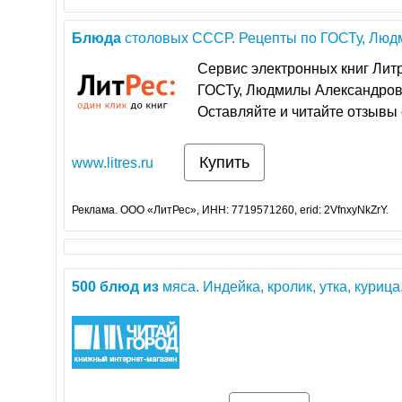
Блюда
столовых СССР. Рецепты по ГОСТу, Людм
Сервис электронных книг Литр
ГОСТу, Людмилы Александро
Оставляйте и читайте отзывы 
Купить
www.litres.ru
Реклама. ООО «ЛитРес», ИНН: 7719571260, erid: 2VfnxyNkZrY.
500
блюд
из
мяса. Индейка, кролик, утка, курица,