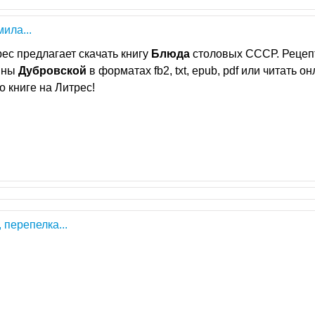
ила...
ес предлагает скачать книгу
Блюда
столовых СССР. Рецеп
вны
Дубровской
в форматах fb2, txt, epub, pdf или читать он
о книге на Литрес!
 перепелка...