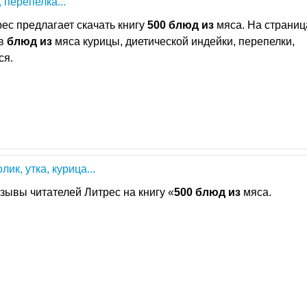
 перепелка...
ес предлагает скачать книгу
500
блюд
из
мяса. На страниц
ов
блюд
из
мяса курицы, диетической индейки, перепелки,
ся.
ик, утка, курица...
зывы читателей Литрес на книгу «
500
блюд
из
мяса.